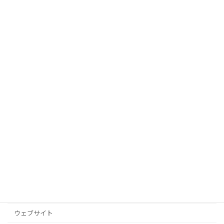
夏のパソコン修理キャンペーン 7/1〜8/31
2026年6月27日
【7月の営業案内】祝日は通常営業いたします
2026年6月25日
カテゴリー
お店
その他
ウェブサイト