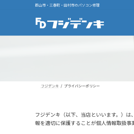
コ
ナ
郡山市・三春町・田村市のパソコン修理
ン
ビ
テ
ゲ
ン
ー
ツ
シ
へ
ョ
ス
ン
キ
に
ッ
移
プ
動
フジデンキ
プライバシーポリシー
フジデンキ（以下、当店といいます。）は
報を適切に保護することが個人情報取扱事