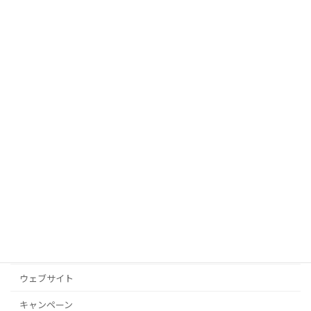
夏のパソコン修理キャンペーン 7/1〜8/31
2026年6月27日
【7月の営業案内】祝日は通常営業いたします
2026年6月25日
カテゴリー
お店
その他
ウェブサイト
キャンペーン