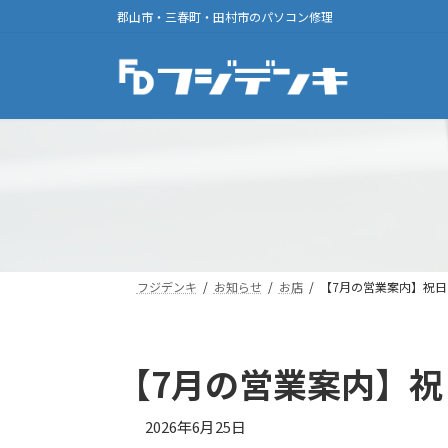
コ
ナ
郡山市・三春町・田村市のパソコン修理
ン
ビ
テ
ゲ
ン
ー
ツ
シ
へ
ョ
ス
ン
キ
に
ッ
移
プ
動
フジデンキ
お知らせ
お店
【7月の営業案内】祝
【7月の営業案内】
2026年6月25日