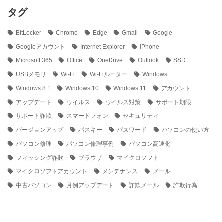
タグ
BitLocker
Chrome
Edge
Gmail
Google
Googleアカウント
Internet Explorer
iPhone
Microsoft 365
Office
OneDrive
Outlook
SSD
USBメモリ
Wi-Fi
Wi-Fiルーター
Windows
Windows 8.1
Windows 10
Windows 11
アカウント
アップデート
ウイルス
ウイルス対策
サポート期限
サポート詐欺
スマートフォン
セキュリティ
バージョンアップ
パスキー
パスワード
パソコンの使い方
パソコン修理
パソコン修理事例
パソコン高速化
フィッシング詐欺
ブラウザ
マイクロソフト
マイクロソフトアカウント
メンテナンス
メール
中古パソコン
月例アップデート
詐欺メール
詐欺行為