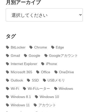
月別アーカイブ
タグ
BitLocker
Chrome
Edge
Gmail
Google
Googleアカウント
Internet Explorer
iPhone
Microsoft 365
Office
OneDrive
Outlook
SSD
USBメモリ
Wi-Fi
Wi-Fiルーター
Windows
Windows 8.1
Windows 10
Windows 11
アカウント