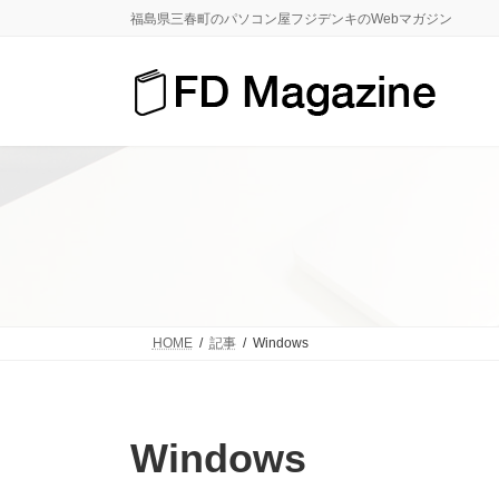
コ
ナ
福島県三春町のパソコン屋フジデンキのWebマガジン
ン
ビ
テ
ゲ
ン
ー
ツ
シ
へ
ョ
ス
ン
キ
に
ッ
移
プ
動
HOME
記事
Windows
Windows