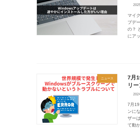
20
マイ
プデ
の？
にアッ
7月
ニュース
リー
20
7月1
ンに
ザー
て動かな