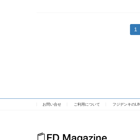
投
1
固
定
稿
ペ
ー
の
ジ
ペ
ー
ジ
お問い合せ
ご利用について
フジデンキのLI
送
り