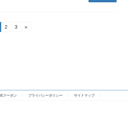
2
3
»
固
固
定
定
ペ
ペ
ー
ー
ジ
ジ
NEクーポン
プライバシーポリシー
サイトマップ