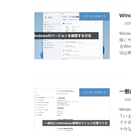
Wi
パソコンサポート
20
Win
後に
るWi
法は簡
一般
パソコンサポート
20
Win
てい
で十分
十分な