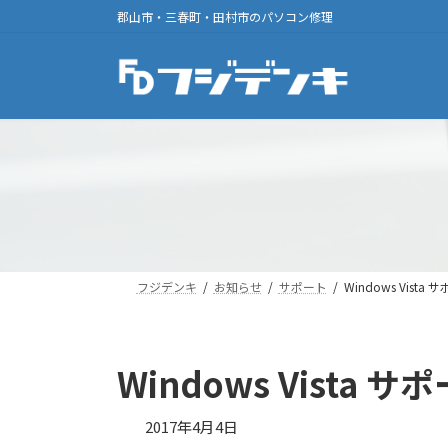
コ
ナ
郡山市・三春町・田村市のパソコン修理
ン
ビ
テ
ゲ
ン
ー
ツ
シ
へ
ョ
ス
ン
キ
に
ッ
移
プ
動
フジデンキ
お知らせ
サポート
Windows Vist
Windows Vista
2017年4月4日