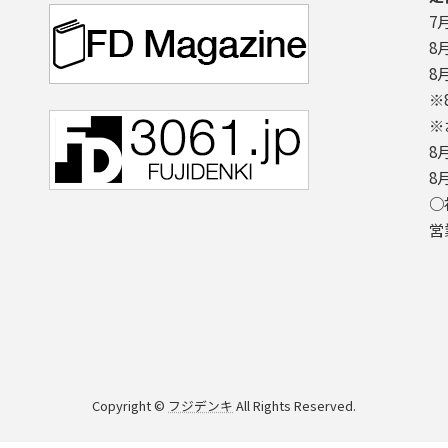
7
8
8
※
※
8
8
○
営
Copyright ©
フジデンキ
All Rights Reserved.