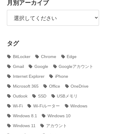
月別アーカイブ
タグ
BitLocker
Chrome
Edge
Gmail
Google
Googleアカウント
Internet Explorer
iPhone
Microsoft 365
Office
OneDrive
Outlook
SSD
USBメモリ
Wi-Fi
Wi-Fiルーター
Windows
Windows 8.1
Windows 10
Windows 11
アカウント