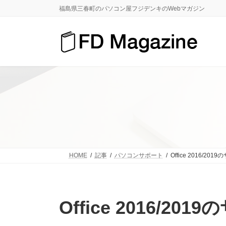
コ
ナ
福島県三春町のパソコン屋フジデンキのWebマガジン
ン
ビ
テ
ゲ
ン
ー
ツ
シ
へ
ョ
ス
ン
キ
に
ッ
移
プ
動
HOME
記事
パソコンサポート
Office 2016/20
Office 2016/20