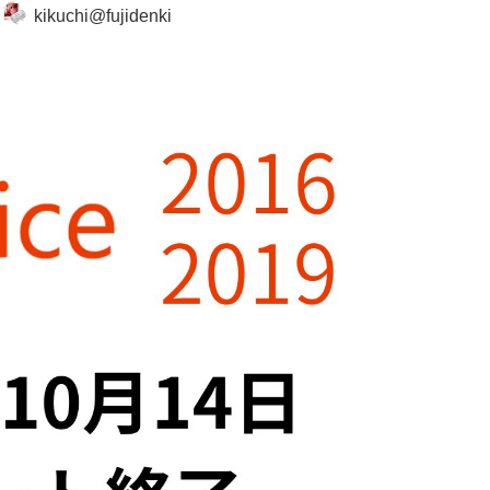
kikuchi@fujidenki