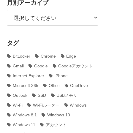
月別アーカイブ
タグ
BitLocker
Chrome
Edge
Gmail
Google
Googleアカウント
Internet Explorer
iPhone
Microsoft 365
Office
OneDrive
Outlook
SSD
USBメモリ
Wi-Fi
Wi-Fiルーター
Windows
Windows 8.1
Windows 10
Windows 11
アカウント