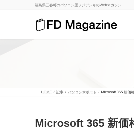
コ
ナ
福島県三春町のパソコン屋フジデンキのWebマガジン
ン
ビ
テ
ゲ
ン
ー
ツ
シ
へ
ョ
ス
ン
キ
に
ッ
移
プ
動
HOME
記事
パソコンサポート
Microsoft 365 
Microsoft 365 